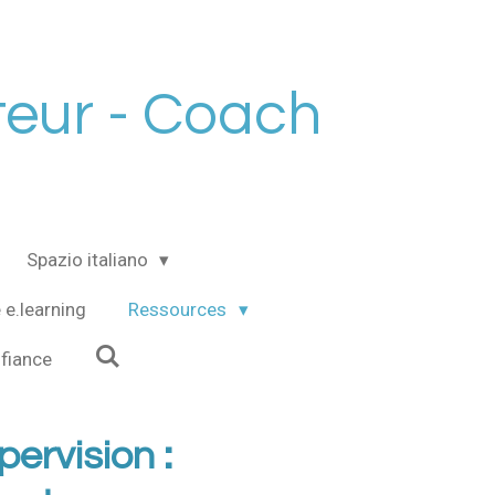
eur - Coach
Spazio italiano
 e.learning
Ressources
nfiance
ervision :