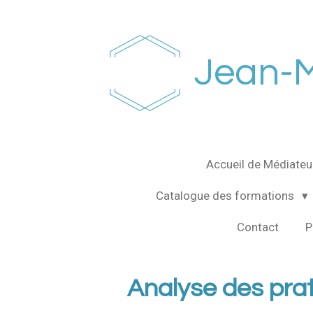
Passer
au
contenu
Jean-M
principal
Accueil de Médiate
Catalogue des formations
Contact
P
Analyse des prat