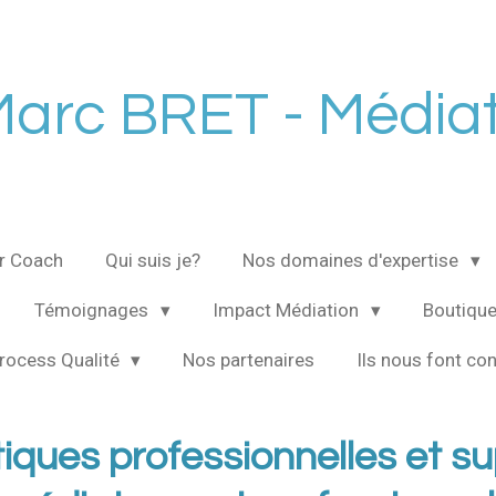
arc BRET - Médiat
ur Coach
Qui suis je?
Nos domaines d'expertise
Témoignages
Impact Médiation
Boutique
rocess Qualité
Nos partenaires
Ils nous font co
iques professionnelles et sup